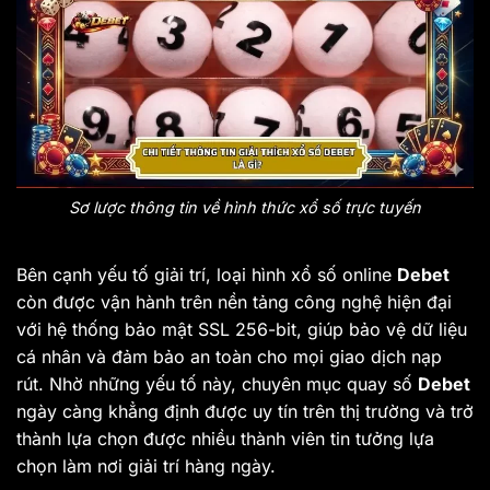
Sơ lược thông tin về hình thức xổ số trực tuyến
Bên cạnh yếu tố giải trí, loại hình xổ số online
Debet
còn được vận hành trên nền tảng công nghệ hiện đại
với hệ thống bảo mật SSL 256-bit, giúp bảo vệ dữ liệu
cá nhân và đảm bảo an toàn cho mọi giao dịch nạp
rút. Nhờ những yếu tố này, chuyên mục quay số
Debet
ngày càng khẳng định được uy tín trên thị trường và trở
thành lựa chọn được nhiều thành viên tin tưởng lựa
chọn làm nơi giải trí hàng ngày.