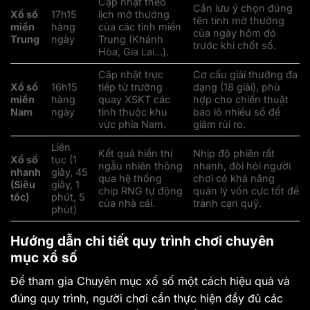
Cập nhật theo
Cần lưu ý chọn đúng
Xổ số
17h15
lịch mở thưởng
tên tỉnh mở thưởng
miền
hàng
của các tỉnh miền
của ngày hôm đó
Trung
ngày
Trung (Khánh
trước khi chốt số.
Hòa, Gia Lai…).
Cập nhật trực
Cơ cấu giải thưởng đa
Xổ số
16h15
tiếp từ trường
dạng (18 giải), phù
miền
hàng
quay XSKT các
hợp cho chiến thuật
Nam
ngày
tỉnh thuộc khu
bao lô nhiều số để
vực phía Nam.
giảm rủi ro.
Liên
Kết quả hiển thị
Nhịp độ phiên rất
Xổ số
tục (1
ngẫu nhiên thông
nhanh, đòi hỏi người
nhanh
giây, 45
qua hệ thống
chơi có khả năng
(Siêu
giây, 1
chip RNG tự động
quản lý vốn cực tốt để
tốc)
phút, 5
của nhà cái.
tránh cạn quỹ.
phút)
Hướng dẫn chi tiết quy trình chơi chuyên
mục xổ số
Để tham gia Chuyên mục xổ số một cách hiệu quả và
đúng quy trình, người chơi cần thực hiện đầy đủ các