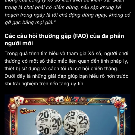
trọng là chơi phải có điểm dừng, nếu sập khung kế
hoạch trong ngày là tôi chủ động dừng ngay, không cố
gỡ gạc bằng mọi giá.”
Các câu hỏi thường gặp (FAQ) của đa phần
người mới
Trong quá trình tìm hiểu và tham gia Xổ số, người chơi
thường có một số thắc mắc liên quan đến tính pháp lý,
thiết bị sử dụng và cách tối ưu cơ hội chiến thắng.
Dưới đây là những giải đáp giúp bạn hiểu rõ hơn trước
khi trải nghiệm trên nền tảng uy tín.