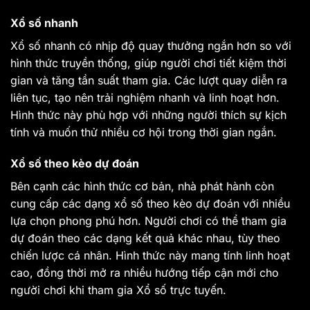
Xổ số nhanh
Xổ số nhanh có nhịp độ quay thưởng ngắn hơn so với
hình thức truyền thống, giúp người chơi tiết kiệm thời
gian và tăng tần suất tham gia. Các lượt quay diễn ra
liên tục, tạo nên trải nghiệm nhanh và linh hoạt hơn.
Hình thức này phù hợp với những người thích sự kịch
tính và muốn thử nhiều cơ hội trong thời gian ngắn.
Xổ số theo kèo dự đoán
Bên cạnh các hình thức cơ bản, nhà phát hành còn
cung cấp các dạng xổ số theo kèo dự đoán với nhiều
lựa chọn phong phú hơn. Người chơi có thể tham gia
dự đoán theo các dạng kết quả khác nhau, tùy theo
chiến lược cá nhân. Hình thức này mang tính linh hoạt
cao, đồng thời mở ra nhiều hướng tiếp cận mới cho
người chơi khi tham gia Xổ số trực tuyến.