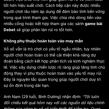
tốt hơn hiệu suất chơi. Cách tiếp cận này được nhiều
người chơi lâu năm áp dụng để đảm bảo tính bền vững
trong quá trình tham gia. Việc chia nhỏ dòng tiền vào
nhiều cổng hoặc kết hợp tham gia các sảnh
game bài
Debet
sẽ giúp phân tán rủi ro tốt hơn.
Không phụ thuộc hoàn toàn vào may mắn
Xổ số vẫn là trò chơi có yếu tố ngẫu nhiên, tuy nhiên
người chơi hoàn toàn có thể cải thiện khả năng dự
đoán bằng cách kết hợp phân tích và kinh nghiệm thực
tế. Việc xây dựng chiến lược rõ ràng giúp tăng tính chủ
động thay vì phụ thuộc hoàn toàn vào yếu tố may rủi.
Đây là nguyên tắc quan trọng giúp người chơi duy trì
sự ổn định trong dài hạn.
Anh Nam (29 tuổi, Bình Dương) nhận định:
“Tôi luôn
đối chiếu kết quả hôm nay với các nguồn dữ liệu chính
thống của công ty xổ số kiến thiết để kiểm tra. Quan