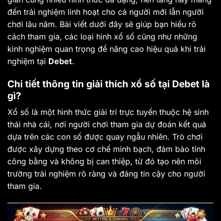
đến trải nghiệm linh hoạt cho cả người mới lẫn người
chơi lâu năm. Bài viết dưới đây sẽ giúp bạn hiểu rõ
cách tham gia, các loại hình xổ số cũng như những
kinh nghiệm quan trọng để nâng cao hiệu quả khi trải
nghiệm tại
Debet
.
Chi tiết thông tin giải thích xổ số tại Debet là
gì?
Xổ số là một hình thức giải trí trực tuyến thuộc hệ sinh
thái nhà cái, nơi người chơi tham gia dự đoán kết quả
dựa trên các con số được quay ngẫu nhiên. Trò chơi
được xây dựng theo cơ chế minh bạch, đảm bảo tính
công bằng và không bị can thiệp, từ đó tạo nên môi
trường trải nghiệm rõ ràng và đáng tin cậy cho người
tham gia.