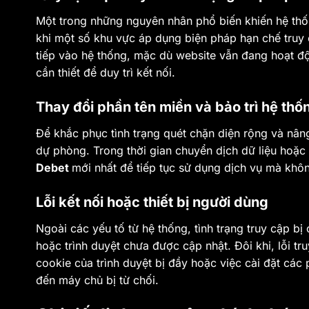
Một trong những nguyên nhân phổ biến khiến hệ thốn
khi một số khu vực áp dụng biện pháp hạn chế truy 
tiếp vào hệ thống, mặc dù website vẫn đang hoạt độn
cần thiết để duy trì kết nối.
Thay đổi phần tên miền và bảo trì hệ thố
Để khắc phục tình trạng quét chặn diện rộng và nân
dự phòng. Trong thời gian chuyển dịch dữ liệu hoặc 
Debet
mới nhất để tiếp tục sử dụng dịch vụ mà khôn
Lỗi kết nối hoặc thiết bị người dùng
Ngoài các yếu tố từ hệ thống, tình trạng truy cập bị
hoặc trình duyệt chưa được cập nhật. Đôi khi, lỗi t
cookie của trình duyệt bị đầy hoặc việc cài đặt cá
đến máy chủ bị từ chối.