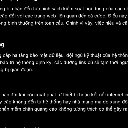
g bị chặn đến từ chính sách kiểm soát nội dung của các nh
cập đối với các trang web liên quan đến cá cược. Điều này
g bình thường trên toàn cầu. Chính vì vậy, việc hiểu và c
ng
g cấp hạ tầng bảo mật dữ liệu, đội ngũ kỹ thuật của hệ thố
bảo trì hệ thống định kỳ, các đường link cũ sẽ tạm thời ngư
g bị gián đoạn.
 chặn đôi khi còn xuất phát từ thiết bị hoặc kết nối interne
ruy cập không đến từ hệ thống hay nhà mạng mà do xung đột
c phần mềm chặn quảng cáo không tương thích có thể gây ra 