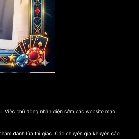
sau. Việc chủ động nhận diện sớm các website mạo
t nhằm đánh lừa thị giác. Các chuyên gia khuyến cáo