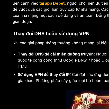
Bên cạnh việc
tải app
Debet
,
người chơi nên ưu tiên
để vượt qua các giới hạn truy cập từ nhà mạng. Các
của nhà mạng một cách dễ dàng và an toàn. Đồng thờ
gián đoạn.
Thay đổi DNS hoặc sử dụng VPN
Khi các giải pháp thông thường không mang lại hiệu
Thay đổi DNS để cải thiện đường truyền:
Người d
quốc tế công cộng (như Google DNS: / hoặc Cloudfl
1.1.1.1.
Sử dụng VPN để thay đổi IP:
Cài đặt các ứng dụng
gia khác. Phương pháp này giúp loại bỏ hoàn toàn