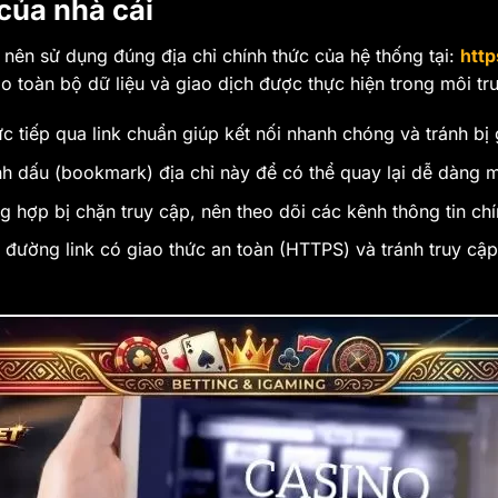
 của nhà cái
 nên sử dụng đúng địa chỉ chính thức của hệ thống tại:
http
o toàn bộ dữ liệu và giao dịch được thực hiện trong môi t
 tiếp qua link chuẩn giúp kết nối nhanh chóng và tránh bị 
nh dấu (bookmark) địa chỉ này để có thể quay lại dễ dàng m
g hợp bị chặn truy cập, nên theo dõi các kênh thông tin chí
 đường link có giao thức an toàn (HTTPS) và tránh truy cậ