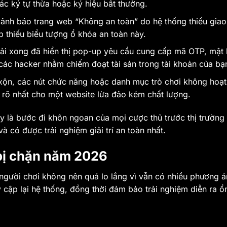
ác ký tự thừa hoặc ký hiệu bất thường.
ị cảnh báo trang web “Không an toàn” do hệ thống thiếu gi
 thiếu biểu tượng ổ khóa an toàn này.
i xong đã hiển thị pop-up yêu cầu cung cấp mã OTP, mật kh
 các hacker nhằm chiếm đoạt tài sản trong tài khoản của bạ
n xộn, các nút chức năng hoặc danh mục trò chơi không ho
ng rõ nhất cho một website lừa đảo kém chất lượng.
ày là bước đi khôn ngoan của mọi cược thủ trước thị trường 
 có được trải nghiệm giải trí an toàn nhất.
bị chặn năm 2026
 người chơi không nên quá lo lắng vì vẫn có nhiều phương án
cập lại hệ thống, đồng thời đảm bảo trải nghiệm diễn ra ổn